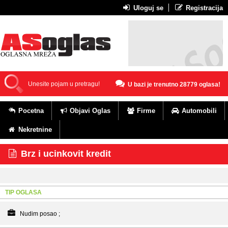
Uloguj se
Registracija
U bazi je trenutno 28779 oglasa!
Pocetna
Objavi Oglas
Firme
Automobili
Nekretnine
Brz i ucinkovit kredit
TIP OGLASA
Nudim posao ;