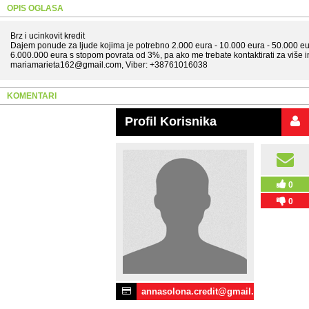
OPIS OGLASA
Brz i ucinkovit kredit
Dajem ponude za ljude kojima je potrebno 2.000 eura - 10.000 eura - 50.000 eu
6.000.000 eura s stopom povrata od 3%, pa ako me trebate kontaktirati za više 
mariamarieta162@gmail.com, Viber: +38761016038
KOMENTARI
Profil Korisnika
0
0
annasolona.credit@gmail.c