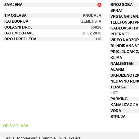
ZAMJENA
BROJ SOBA
SPRAT
TIP OGLASA
PRODAJA
VRSTA GRIJAN
KATEGORIJA
ZEMLJISTA
TELEFONSKI P
OGLASNI BROJ
86018
KABLOVSKI TV
DATUM OBJAVE
28.02.2026
INTERNET
BROJ PREGLEDA
118
VIDEO NADZOR
BLINDIRANA V
PRIKLJUCAK Z
KLIMA
NAMJESTEN
ALARM
UKNJIZENO / Z
NEDAVNO REN
TERASA
LIFT
PARKING
KANALIZACIJA
VODA
STRUJA
OPIS OGLASA
Srbija, Topola-Gornja Šatornja , njiva 353 ara