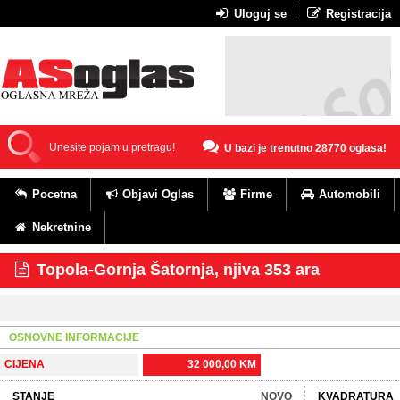
Uloguj se
Registracija
U bazi je trenutno 28770 oglasa!
Pocetna
Objavi Oglas
Firme
Automobili
Nekretnine
Topola-Gornja Šatornja, njiva 353 ara
OSNOVNE INFORMACIJE
CIJENA
32 000,00 KM
STANJE
NOVO
KVADRATURA