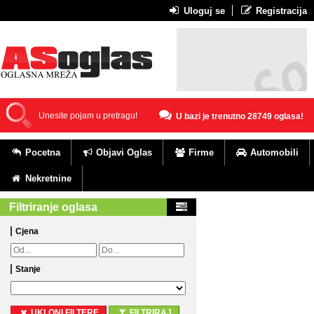
Uloguj se
Registracija
U bazi je trenutno 28749 oglasa!
Pocetna
Objavi Oglas
Firme
Automobili
Nekretnine
Filtriranje oglasa
Cjena
Stanje
UKLONI FILTERE
FILTRIRAJ