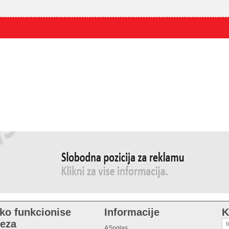
ko funkcionise
Informacije
K
eza
ASoglas