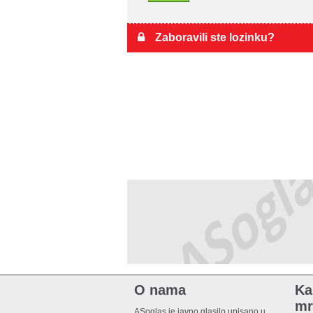
Zaboravili ste lozinku?
O nama
Ka
mr
ASoglas je javno glasilo upisano u