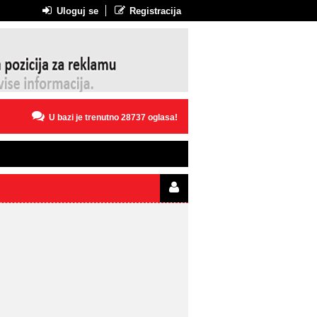
Uloguj se
Registracija
U bazi je trenutno 28737 oglasa!