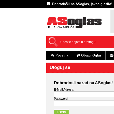
Dobrodošli na ASoglas, javno glasilo!
Pocetna
Objavi Oglas
Uloguj se
Dobrodosli nazad na ASoglas!
E-Mail Adresa:
Password: