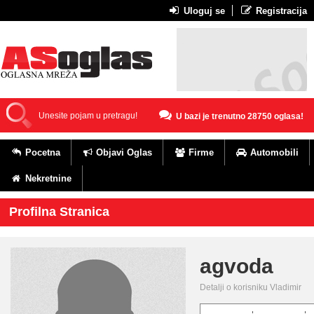
Uloguj se
Registracija
U bazi je trenutno 28750 oglasa!
Pocetna
Objavi Oglas
Firme
Automobili
Nekretnine
Profilna Stranica
agvoda
Detalji o korisniku Vladimir