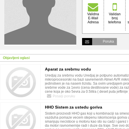
Validna
Validan
E-Mail
broj
Adresa
telefona
Poruka
Objavljeni oglasi
Aparat za srebrnu vodu
Uredjaj za srebrnu vodu Uredjaj je potpuno automatiz
mikroprocesorski na bazi savremenih Atmel AVR mikro
jedinstven je na nasem trzistu. Sa ovim uredjajem proi
srebrne vode za 1evro (cena destilovane vode) za ra
cene koja je oko 5evra za 0.5litra ( deset puta jeftinije
kratko vreme isplati investicija u njega. Dva uzorka s
Posalji poruku
proverena na Prirodno-matematickom fakultetu u Nisu
analiticku hemiju najsavremenijom opremom, a dobijen
HHO Sistem za ustedu goriva
pokazuju da je ispitivani uzorak pravi koloidni rastvor
da koristite preporuku koja se nalazi u uputstvu za ko
Sistem proizvodi HHO gas koji u kombinaciji sa smeso
sa kojom odmah pri primeni te procedure imate izbor 
vazduha pomaze vecem stepenu iskoriscenja goriva u
rastvora 5ppm i 10ppm. Ostavljena vam je i mogucnos
smanjuju necistoce u motoru kao sto su cadz i garez i
izbora recepture. Ovakav tip uredjaja vec postoji u svetu
da motor ravnomernije radi i duze da traje. Sve ovo do
slican nije ponudjen na nasem trzistu. Detaljne infor